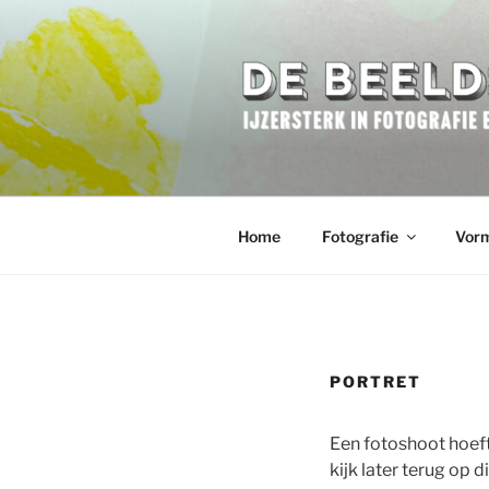
Ga
naar
de
inhoud
DE BEELD
IJzersterk in Fotografie en Vo
Home
Fotografie
Vor
PORTRET
Een fotoshoot hoeft 
kijk later terug op