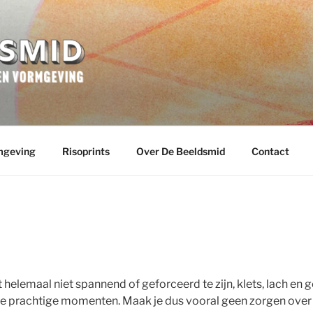
SMID
rmgeving
mgeving
Risoprints
Over De Beeldsmid
Contact
helemaal niet spannend of geforceerd te zijn, klets, lach en 
 die prachtige momenten.​ Maak je dus vooral geen zorgen ove