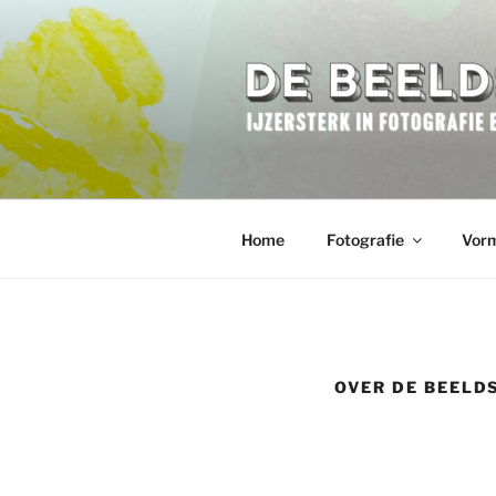
Ga
naar
de
inhoud
DE BEELD
IJzersterk in Fotografie en Vo
Home
Fotografie
Vor
OVER DE BEELD