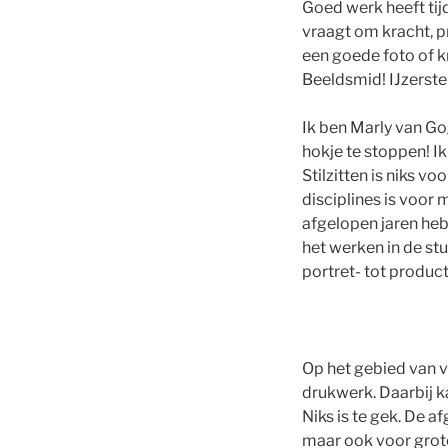
Goed werk heeft tij
vraagt om kracht, p
een goede foto of k
Beeldsmid! IJzerste
Ik ben Marly van Go
hokje te stoppen! I
Stilzitten is niks v
disciplines is voor 
afgelopen jaren heb
het werken in de stu
portret- tot product
Op het gebied van v
drukwerk. Daarbij ka
Niks is te gek. De a
maar ook voor grot