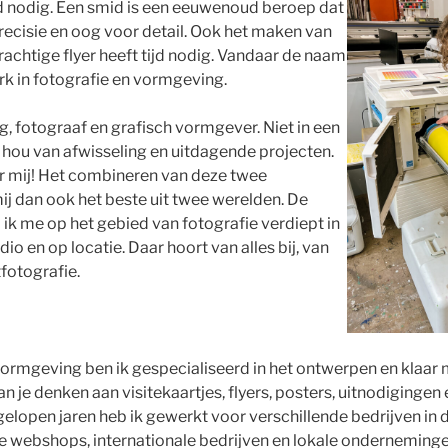
d nodig. Een smid is een eeuwenoud beroep dat
recisie en oog voor detail. Ook het maken van
rachtige flyer heeft tijd nodig. Vandaar de naam
rk in fotografie en vormgeving.
g, fotograaf en grafisch vormgever. Niet in een
k hou van afwisseling en uitdagende projecten.
oor mij! Het combineren van deze twee
mij dan ook het beste uit twee werelden. De
 ik me op het gebied van fotografie verdiept in
dio en op locatie. Daar hoort van alles bij, van
fotografie.
ormgeving ben ik gespecialiseerd in het ontwerpen en klaar
n je denken aan visitekaartjes, flyers, posters, uitnodigingen
fgelopen jaren heb ik gewerkt voor verschillende bedrijven in 
e webshops, internationale bedrijven en lokale onderneming